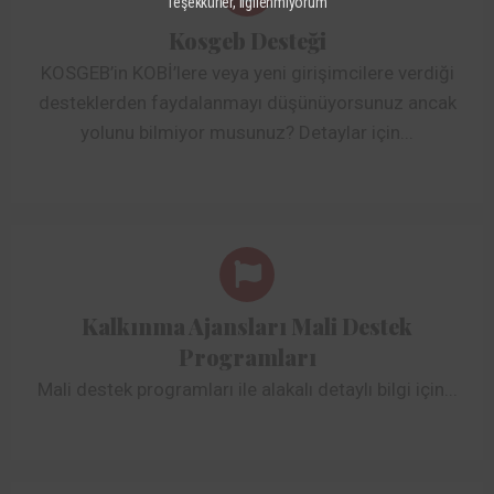
Teşekkürler, ilgilenmiyorum
Kosgeb Desteği
KOSGEB’in KOBİ’lere veya yeni girişimcilere verdiği
desteklerden faydalanmayı düşünüyorsunuz ancak
yolunu bilmiyor musunuz? Detaylar için...
Kalkınma Ajansları Mali Destek
Programları
Mali destek programları ile alakalı detaylı bilgi için...