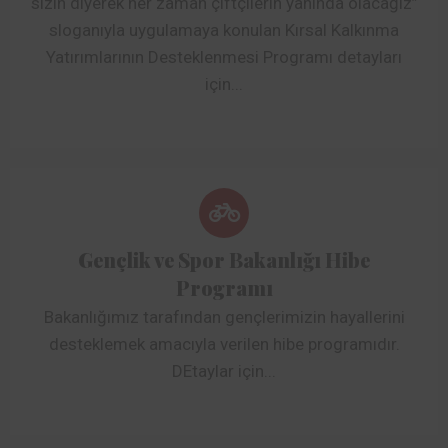
sizin diyerek her zaman çiftçilerin yanında olacağız”
sloganıyla uygulamaya konulan Kırsal Kalkınma
Yatırımlarının Desteklenmesi Programı detayları
için...
Gençlik ve Spor Bakanlığı Hibe
Programı
Bakanlığımız tarafından gençlerimizin hayallerini
desteklemek amacıyla verilen hibe programıdır.
DEtaylar için...