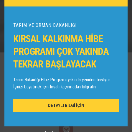
TARIM VE ORMAN BAKANLIĞI
KIRSAL KALKINMA HİBE
PROGRAMI ÇOK YAKINDA
TEKRAR BAŞLAYACAK
UPDE DANIŞMANLIK
Tarım Bakanlığı Hibe Programı yakında yeniden başlıyor.
Hizmetlerimiz
İşinizi büyütmek için fırsatı kaçırmadan bilgi alın.
DETAYLI BİLGİ İÇİN